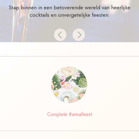
Stap binnen in een betoverende wereld van heerlijke
cocktails en onvergetelijke feesten.
Previous
Next
Complete themafeest