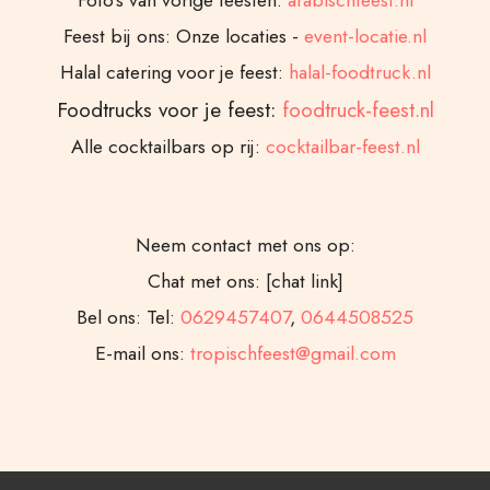
Foto’s van vorige feesten:
arabischfeest.nl
Feest bij ons: Onze locaties -
event-locatie.nl
Halal catering voor je feest:
halal-foodtruck.nl
Foodtrucks voor je feest:
foodtruck-feest.nl
Alle cocktailbars op rij:
cocktailbar-feest.nl
Neem contact met ons op:
Chat met ons: [chat link]
Bel ons: Tel:
0629457407
,
0644508525
E-mail ons:
tropischfeest@gmail.com