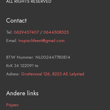
ALL RIGHTS RESERVED
Contact
Tel:
0629457407
/
0644508525
Email:
tropischfeest@gmail.com
BTW Nummer: NL002447780B14
KvK 34 122091 te
Adress:
Grutterswal 126, 8223 AE Lelystad
Andere links
Prijzen