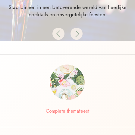
Stap binnen in een betoverende wereld van heerlijke
cocktails en onvergetelijke feesten.
Previous
Next
Complete themafeest