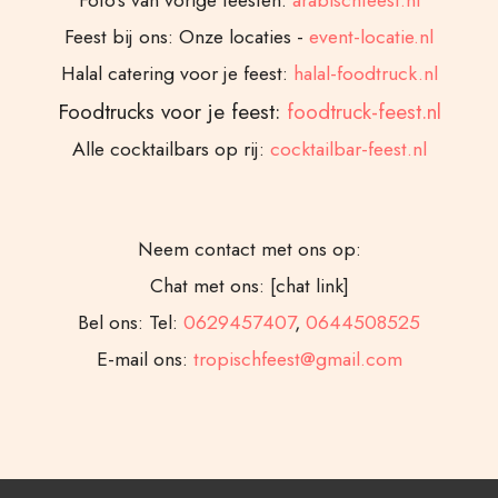
Foto’s van vorige feesten:
arabischfeest.nl
Feest bij ons: Onze locaties -
event-locatie.nl
Halal catering voor je feest:
halal-foodtruck.nl
Foodtrucks voor je feest:
foodtruck-feest.nl
Alle cocktailbars op rij:
cocktailbar-feest.nl
Neem contact met ons op:
Chat met ons: [chat link]
Bel ons: Tel:
0629457407
,
0644508525
E-mail ons:
tropischfeest@gmail.com