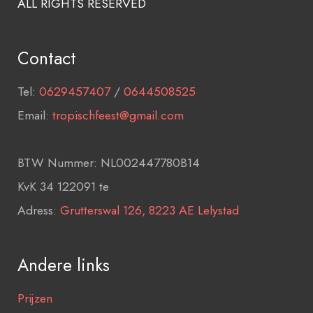
ALL RIGHTS RESERVED
Contact
Tel:
0629457407
/
0644508525
Email:
tropischfeest@gmail.com
BTW Nummer: NL002447780B14
KvK 34 122091 te
Adress:
Grutterswal 126, 8223 AE Lelystad
Andere links
Prijzen